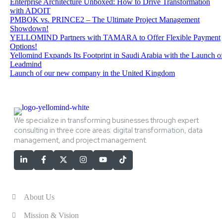
Enterprise Architecture Unboxed: How to Drive Transformation
with ADOIT
PMBOK vs. PRINCE2 – The Ultimate Project Management
Showdown!
YELLOMIND Partners with TAMARA to Offer Flexible Payment
Options!
Yellomind Expands Its Footprint in Saudi Arabia with the Launch o
Leadmind
Launch of our new company in the United Kingdom
We specialize in transforming businesses through expert
consulting in three core areas: digital transformation, data
management, and project management.
Services
About Us
Mission & Vision