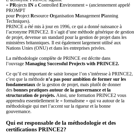
«
PR
ojects
IN
a
C
ontrolled
E
nvironment » (anciennement appelé
PROMPT
pour
P
roject
R
esource
O
rganisation
M
anagement
P
lanning
Techniques).
PRINCE a été mis à jour en 1996, ce qui a donné naissance à
l’acronyme PRINCE2. Il s’agit d’une méthode générique de gestion
de projet, devenue un standard pour la gestion de projet dans les
ministères britanniques. Il est également largement utilisé aux
Nations Unies (ONU) et dans les entreprises privées.
La méthodologie complète de PRINCE est décrite dans
l’ouvrage
Managing Successful Projects with PRINCE2.
Ce qu’il est important de saisir lorsque l’on s’intéresse à PRINCE2,
c’est que la méthode
n’a pas pour ambition de former sur les
fondamentaux
de la gestion de projet, mais plutôt de donner
des
bonnes pratiques autour de la gouvernance et la
structuration de projets.
Ainsi, une formation PRINCE2 vous
apprendra essentiellement le « formalisme » qui va autour de la
méthodologie qui met l’accent sur la rigueur et la bonne
gouvernance.
Qui est responsable de la méthodologie et des
certifications PRINCE2?